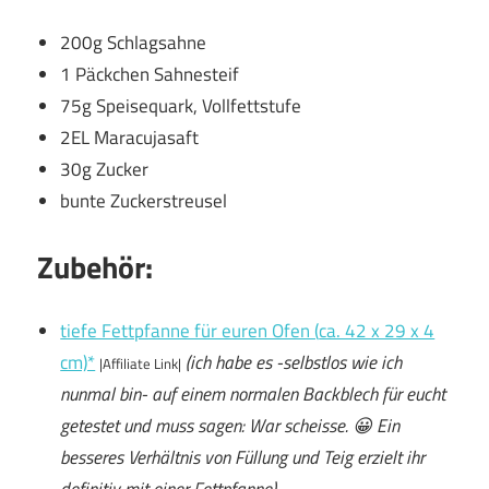
200g Schlagsahne
1 Päckchen Sahnesteif
75g Speisequark, Vollfettstufe
2EL Maracujasaft
30g Zucker
bunte Zuckerstreusel
Zubehör:
tiefe Fettpfanne für euren Ofen (
ca. 42 x 29 x 4
cm)*
(ich habe es -selbstlos wie ich
|Affiliate Link|
nunmal bin- auf einem normalen Backblech für eucht
getestet und muss sagen: War scheisse. 😀 Ein
besseres Verhältnis von Füllung und Teig erzielt ihr