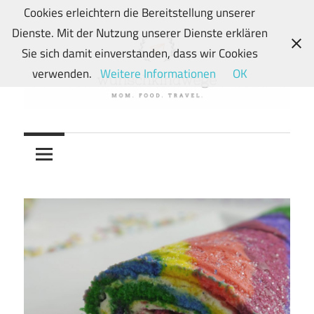
Zum
Cookies erleichtern die Bereitstellung unserer
Inhalt
Dienste. Mit der Nutzung unserer Dienste erklären
springen
Sie sich damit einverstanden, dass wir Cookies
verwenden.
Weitere Informationen
OK
Von
wunschkindwege
Wunschkindern
und
ihren
Wegen:
Mein
Familien-,
Food-
und
Travelblog