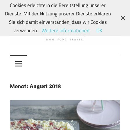
Zum
Cookies erleichtern die Bereitstellung unserer
Inhalt
Dienste. Mit der Nutzung unserer Dienste erklären
springen
Sie sich damit einverstanden, dass wir Cookies
verwenden.
Weitere Informationen
OK
Von
wunschkindwege
Wunschkindern
und
ihren
Wegen:
Monat:
August 2018
Mein
Familien-,
Food-
und
Travelblog