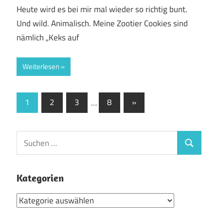
Heute wird es bei mir mal wieder so richtig bunt.
Und wild. Animalisch. Meine Zootier Cookies sind
nämlich „Keks auf
Weiterlesen
Seitennummerierung
Nächste
1
2
3
…
8
»
Beiträge
der
Beiträge
Suchen
Suchen
nach:
Kategorien
Kategorien