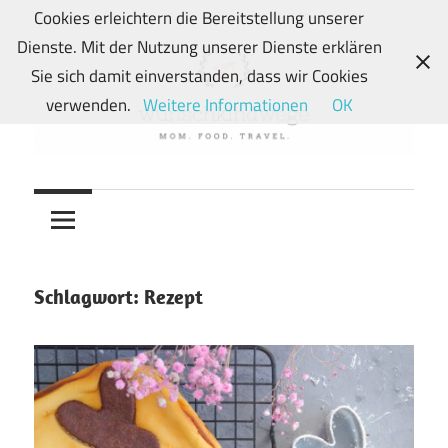
Zum
Cookies erleichtern die Bereitstellung unserer
Inhalt
Dienste. Mit der Nutzung unserer Dienste erklären
springen
Sie sich damit einverstanden, dass wir Cookies
verwenden.
Weitere Informationen
OK
Von
wunschkindwege
Wunschkindern
und
ihren
Wegen:
Schlagwort:
Rezept
Mein
Familien-,
Food-
und
Travelblog