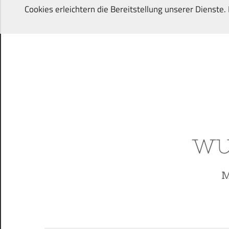
Zum
Cookies erleichtern die Bereitstellung unserer Dienste
Inhalt
springen
Von
Wunschkindern