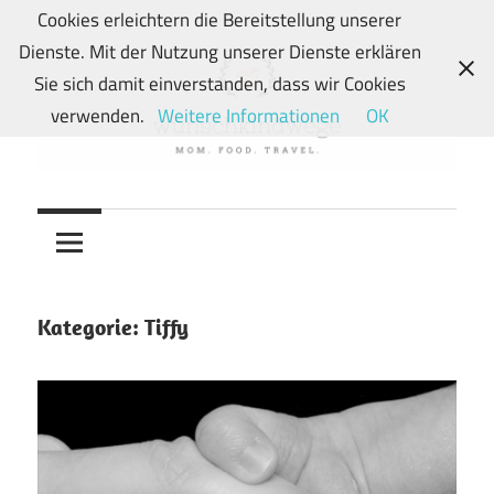
Zum
Cookies erleichtern die Bereitstellung unserer
Inhalt
Dienste. Mit der Nutzung unserer Dienste erklären
springen
Sie sich damit einverstanden, dass wir Cookies
verwenden.
Weitere Informationen
OK
Von
wunschkindwege
Wunschkindern
und
ihren
Wegen:
Kategorie:
Tiffy
Mein
Familien-,
Food-
und
Travelblog