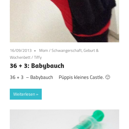
16/09/2013
Mom
/
Schwangerschaft, Geburt &
Wochenbett
/
Tiffy
36 + 3: Babybauch
36 + 3 – Babybauch Püppis kleines Castle. 🙂
Weiterlesen