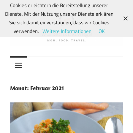
Zum
Cookies erleichtern die Bereitstellung unserer
Inhalt
Dienste. Mit der Nutzung unserer Dienste erklären
springen
Sie sich damit einverstanden, dass wir Cookies
verwenden.
Weitere Informationen
OK
Von
wunschkindwege
Wunschkindern
und
ihren
Wegen:
Monat:
Februar 2021
Mein
Familien-,
Food-
und
Travelblog