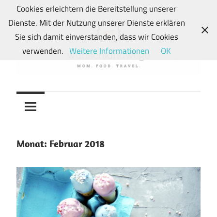
Zum
Cookies erleichtern die Bereitstellung unserer
Inhalt
Dienste. Mit der Nutzung unserer Dienste erklären
springen
Sie sich damit einverstanden, dass wir Cookies
verwenden.
Weitere Informationen
OK
Von
wunschkindwege
Wunschkindern
und
ihren
Wegen:
Monat:
Februar 2018
Mein
Familien-,
Food-
und
Travelblog