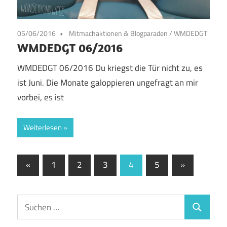
05/06/2016
Mitmachaktionen & Blogparaden
/
WMDEDGT
WMDEDGT 06/2016
WMDEDGT 06/2016 Du kriegst die Tür nicht zu, es
ist Juni. Die Monate galoppieren ungefragt an mir
vorbei, es ist
Weiterlesen
Seitennummerierung
Vorherige
Nächste
«
1
2
3
4
5
»
Beiträge
Beiträge
der
Beiträge
Suchen
Suchen
nach: