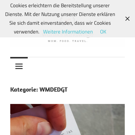
Zum
Cookies erleichtern die Bereitstellung unserer
Inhalt
Dienste. Mit der Nutzung unserer Dienste erklären
springen
Sie sich damit einverstanden, dass wir Cookies
verwenden.
Weitere Informationen
OK
Von
wunschkindwege
Wunschkindern
und
ihren
Wegen:
Kategorie:
WMDEDGT
Mein
Familien-,
Food-
und
Travelblog