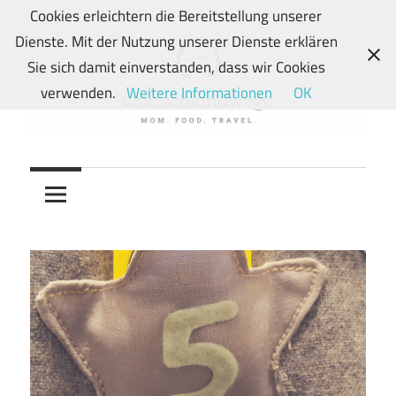
Zum
Cookies erleichtern die Bereitstellung unserer
Inhalt
Dienste. Mit der Nutzung unserer Dienste erklären
springen
Sie sich damit einverstanden, dass wir Cookies
verwenden.
Weitere Informationen
OK
Von
wunschkindwege
Wunschkindern
und
ihren
Wegen:
Mein
Familien-,
Food-
und
Travelblog