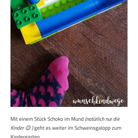
Mit einem Stück Schoko im Mund
(natürlich nur die
Kinder 😉 )
geht es weiter im Schweinsgalopp zum
Kindergarten.