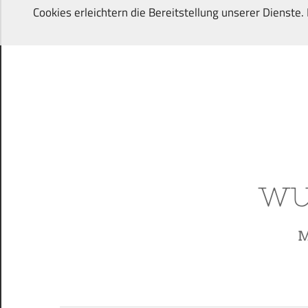
Zum
Cookies erleichtern die Bereitstellung unserer Dienste
Inhalt
springen
Von
Wunschkindern