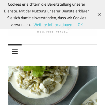
Zum
Cookies erleichtern die Bereitstellung unserer
Inhalt
Dienste. Mit der Nutzung unserer Dienste erklären
springen
Sie sich damit einverstanden, dass wir Cookies
verwenden.
Weitere Informationen
OK
Von
wunschkindwege
Wunschkindern
und
ihren
Wegen:
Mein
Familien-,
Food-
und
Travelblog