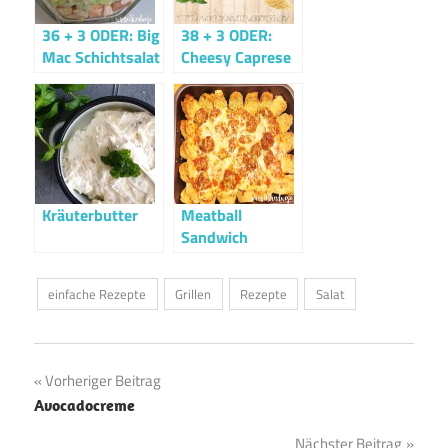
36 + 3 ODER: Big
38 + 3 ODER:
Mac Schichtsalat
Cheesy Caprese
Dip
Kräuterbutter
Meatball
Sandwich
Casserolle
einfache Rezepte
Grillen
Rezepte
Salat
Beitragsnavigation
Vorheriger Beitrag
Avocadocreme
Nächster Beitrag