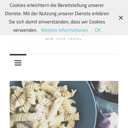
Zum
Cookies erleichtern die Bereitstellung unserer
Inhalt
Dienste. Mit der Nutzung unserer Dienste erklären
springen
Sie sich damit einverstanden, dass wir Cookies
verwenden.
Weitere Informationen
OK
Von
wunschkindwege
Wunschkindern
und
ihren
Wegen:
Mein
Familien-,
Food-
und
Travelblog