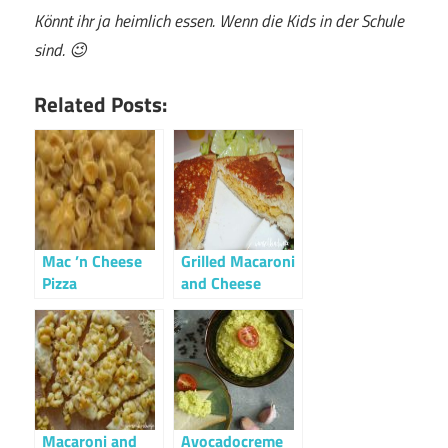
Könnt ihr ja heimlich essen. Wenn die Kids in der Schule
sind. 😉
Related Posts:
Mac ’n Cheese
Grilled Macaroni
Pizza
and Cheese
Sandwich
Macaroni and
Avocadocreme