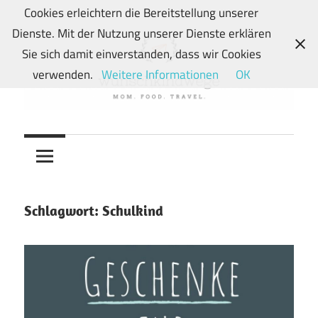
Zum
Cookies erleichtern die Bereitstellung unserer
Inhalt
Dienste. Mit der Nutzung unserer Dienste erklären
springen
Sie sich damit einverstanden, dass wir Cookies
verwenden.
Weitere Informationen
OK
Von
wunschkindwege
Wunschkindern
und
ihren
Wegen:
Schlagwort:
Schulkind
Mein
Familien-,
Food-
und
Travelblog