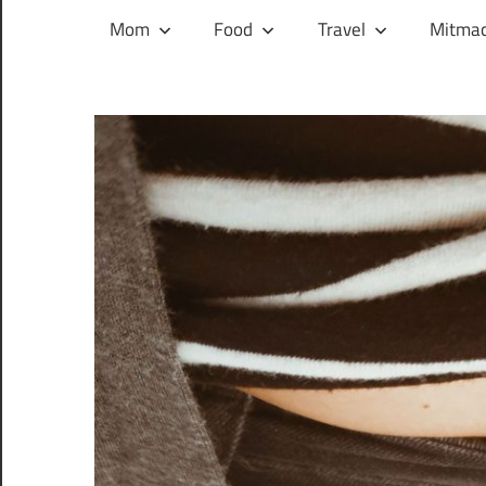
und
Mom
Food
Travel
Mitmac
ihren
Wegen:
Mein
Familien-,
Food-
und
Travelblog