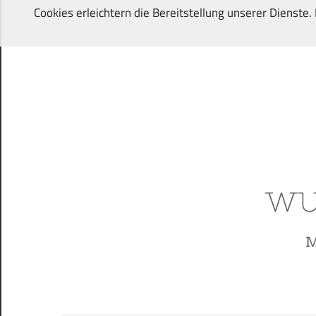
Zum
Cookies erleichtern die Bereitstellung unserer Dienste
Inhalt
springen
Von
Wunschkindern