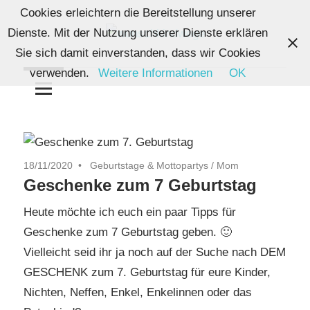
Zum
Cookies erleichtern die Bereitstellung unserer
Inhalt
Dienste. Mit der Nutzung unserer Dienste erklären
springen
Von
Sie sich damit einverstanden, dass wir Cookies
wunschkindwege
Wunschkindern
verwenden.
Weitere Informationen
OK
und
ihren
Wegen:
Mein
18/11/2020
Geburtstage & Mottopartys
/
Mom
Familien-,
Geschenke zum 7 Geburtstag
Food-
und
Heute möchte ich euch ein paar Tipps für
Travelblog
Geschenke zum 7 Geburtstag geben. 🙂
Vielleicht seid ihr ja noch auf der Suche nach DEM
GESCHENK zum 7. Geburtstag für eure Kinder,
Nichten, Neffen, Enkel, Enkelinnen oder das