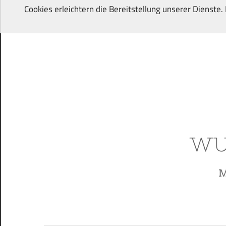
Zum
Cookies erleichtern die Bereitstellung unserer Dienste
Inhalt
springen
Von
Wunschkindern