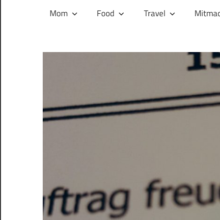
und
Mom
Food
Travel
Mitmac
ihren
Wegen:
Mein
Familien-,
Food-
und
Travelblog