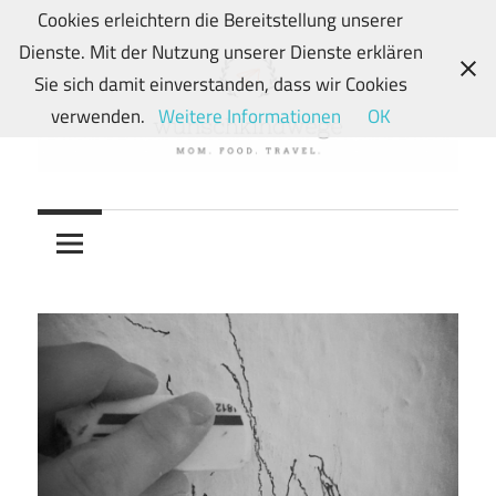
Zum
Cookies erleichtern die Bereitstellung unserer
Inhalt
Dienste. Mit der Nutzung unserer Dienste erklären
springen
Sie sich damit einverstanden, dass wir Cookies
verwenden.
Weitere Informationen
OK
Von
wunschkindwege
Wunschkindern
und
ihren
Wegen:
Mein
Familien-,
Food-
und
Travelblog