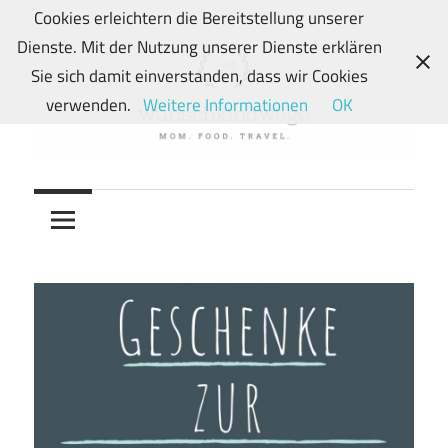
Zum
Cookies erleichtern die Bereitstellung unserer
Inhalt
Dienste. Mit der Nutzung unserer Dienste erklären
springen
Sie sich damit einverstanden, dass wir Cookies
verwenden.
Weitere Informationen
OK
Von
wunschkindwege
Wunschkindern
und
ihren
Wegen:
Mein
Familien-,
Food-
und
Travelblog