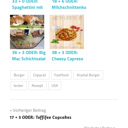
33 + 0 ODER:
18 + 6 ODER:
Spaghettini mit
Milchschnittenkuchen
Tomaten-
Koriander-Sauce
36 + 3 ODER: Big
38 + 3 ODER:
Mac Schichtsalat
Cheesy Caprese
Dip
Burger
Copycat
Fastfood
Krystal Burger
lecker
Rezept
USA
Beitragsnavigation
Vorheriger Beitrag
17 + 3 ODER: Toffifee Cupcakes