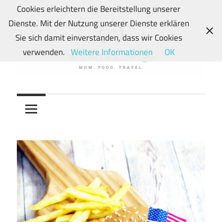
Zum
Cookies erleichtern die Bereitstellung unserer
Inhalt
Dienste. Mit der Nutzung unserer Dienste erklären
springen
Sie sich damit einverstanden, dass wir Cookies
verwenden.
Weitere Informationen
OK
Von
wunschkindwege
Wunschkindern
und
ihren
Wegen:
Mein
Familien-,
Food-
und
Travelblog