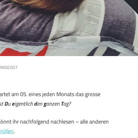
WMDEDGT
tartet am 05. eines jeden Monats das grosse
st
D
u
e
igentlich
d
en
g
anzen
T
ag?
könnt ihr nachfolgend nachlesen – alle anderen
rüllen
.