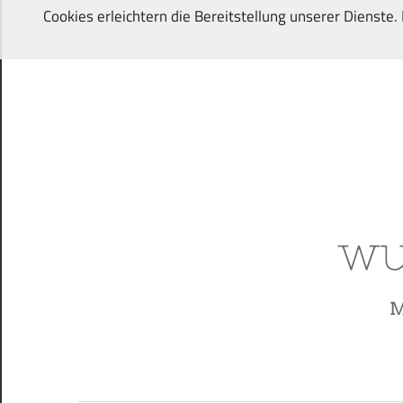
Zum
Cookies erleichtern die Bereitstellung unserer Dienste
Inhalt
springen
Von
Wunschkindern