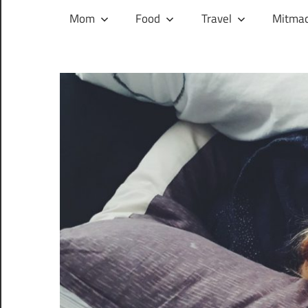
und
Mom
Food
Travel
Mitmac
ihren
Wegen:
Mein
Familien-,
Food-
und
Travelblog