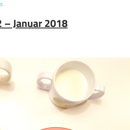
r
.
2 – Januar 2018