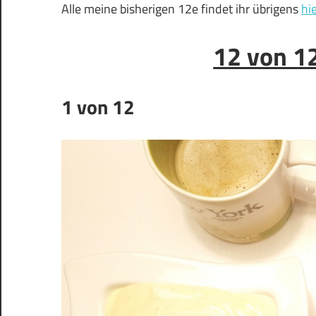
Alle meine bisherigen 12e findet ihr übrigens
hie
12 von 1
1 von 12