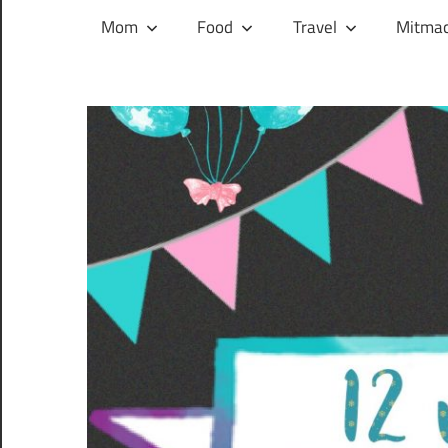
und
Mom
Food
Travel
Mitmac
ihren
Wegen:
Mein
Familien-,
Food-
und
Travelblog