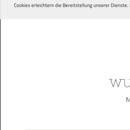
Zum
Cookies erleichtern die Bereitstellung unserer Dienste
Inhalt
springen
Von
Wunschkindern