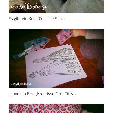
Es gibt ein Knet-Cupcake Set….
… und ein Elsa „Kreativset“ für Tiffy…