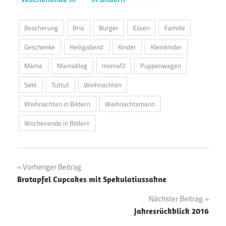
Bildern
18./19.08.2018
Bescherung
Brio
Burger
Essen
Familie
Geschenke
Heiligabend
Kinder
Kleinkinder
Mama
Mamablog
momof2
Puppenwagen
Sekt
Tuttut
Weihnachten
Weihnachten in Bildern
Weihnachtsmann
Wochenende in Bildern
Beitragsnavigation
Vorheriger Beitrag
Bratapfel Cupcakes mit Spekulatiussahne
Nächster Beitrag
Jahresrückblick 2016