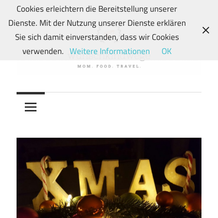
Zum
Cookies erleichtern die Bereitstellung unserer
Inhalt
Dienste. Mit der Nutzung unserer Dienste erklären
springen
Sie sich damit einverstanden, dass wir Cookies
verwenden.
Weitere Informationen
OK
Von
wunschkindwege
Wunschkindern
und
ihren
Wegen:
Mein
Familien-,
Food-
und
Travelblog