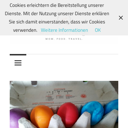
Zum
Cookies erleichtern die Bereitstellung unserer
Inhalt
Dienste. Mit der Nutzung unserer Dienste erklären
springen
Sie sich damit einverstanden, dass wir Cookies
verwenden.
Weitere Informationen
OK
Von
wunschkindwege
Wunschkindern
und
ihren
Wegen:
Mein
Familien-,
Food-
und
Travelblog