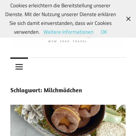
Zum
Cookies erleichtern die Bereitstellung unserer
Inhalt
Dienste. Mit der Nutzung unserer Dienste erklären
springen
Sie sich damit einverstanden, dass wir Cookies
verwenden.
Weitere Informationen
OK
Von
wunschkindwege
Wunschkindern
und
ihren
Wegen:
Schlagwort:
Milchmädchen
Mein
Familien-,
Food-
und
Travelblog