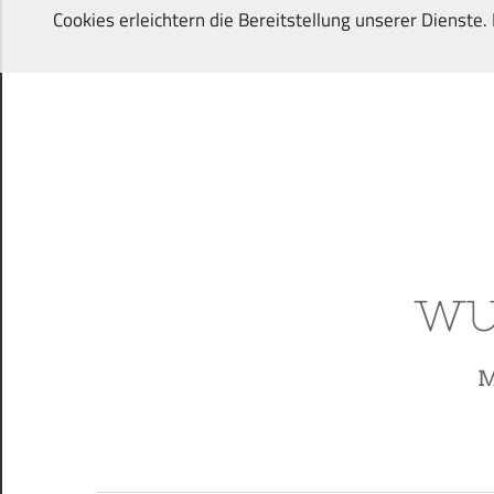
Zum
Cookies erleichtern die Bereitstellung unserer Dienste
Inhalt
springen
Von
Wunschkindern