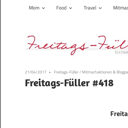
und
Mom
Food
Travel
Mitmac
ihren
Wegen:
Mein
Familien-,
Food-
und
Travelblog
21/04/2017
Freitags-Füller
/
Mitmachaktionen & Blogp
Freitags-Füller #418
Freit