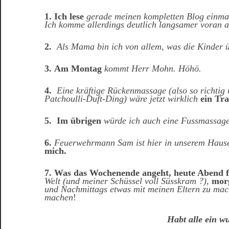
1. Ich lese
gerade meinen kompletten Blog einmal
Ich komme allerdings deutlich langsamer voran al
2.
Als Mama bin ich von allem, was die Kinder ü
3.
Am Montag
kommt Herr Mohn. Höhö.
4.
Eine kräftige Rückenmassage (also so richtig
Patchoulli-Duft-Ding) wäre jetzt wirklich
ein Tr
5.
Im übrigen
würde ich auch eine Fussmassag
6.
Feuerwehrmann Sam ist hier in unserem Hause
mich.
7. Was das Wochenende angeht, heute Abend f
Welt (und meiner Schüssel voll Süsskram ?)
,
morg
und Nachmittags etwas mit meinen Eltern zu ma
machen
!
Habt alle ein 