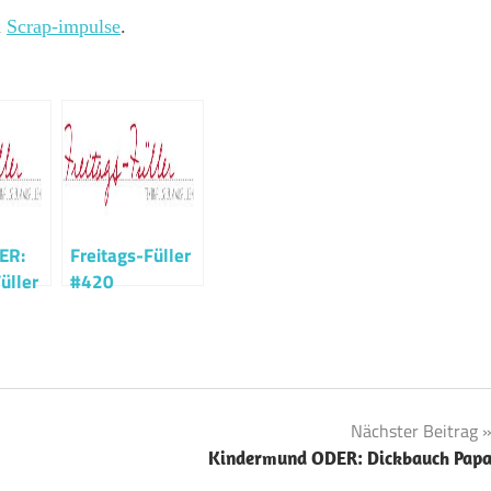
i
Scrap-impulse
.
ER:
Freitags-Füller
üller
#420
Nächster Beitrag
Kindermund ODER: Dickbauch Pap