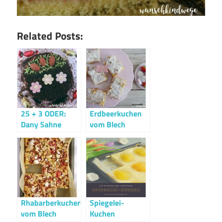
Related Posts:
25 + 3 ODER:
Erdbeerkuchen
Dany Sahne
vom Blech
Schnitten im
Osteroutfit
Rhabarberkuchen
Spiegelei-
vom Blech
Kuchen