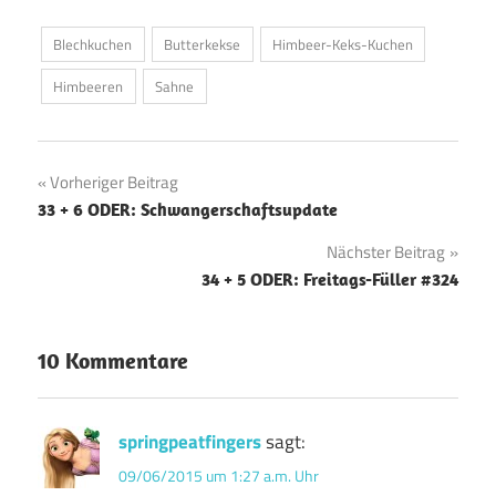
Blechkuchen
Butterkekse
Himbeer-Keks-Kuchen
Himbeeren
Sahne
Beitragsnavigation
Vorheriger Beitrag
33 + 6 ODER: Schwangerschaftsupdate
Nächster Beitrag
34 + 5 ODER: Freitags-Füller #324
10 Kommentare
springpeatfingers
sagt:
09/06/2015 um 1:27 a.m. Uhr