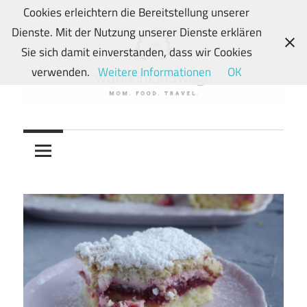
Zum
Cookies erleichtern die Bereitstellung unserer
Inhalt
Dienste. Mit der Nutzung unserer Dienste erklären
springen
Sie sich damit einverstanden, dass wir Cookies
verwenden.
Weitere Informationen
OK
Von
wunschkindwege
Wunschkindern
und
ihren
Wegen:
Mein
Familien-,
Food-
und
Travelblog