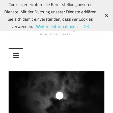
Zum
Cookies erleichtern die Bereitstellung unserer
Inhalt
Dienste. Mit der Nutzung unserer Dienste erklären
springen
Sie sich damit einverstanden, dass wir Cookies
verwenden.
Weitere Informationen
OK
Von
wunschkindwege
Wunschkindern
und
ihren
Wegen:
Mein
Familien-,
Food-
und
Travelblog