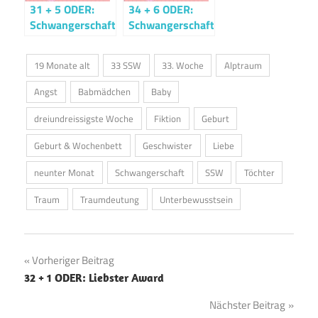
31 + 5 ODER:
34 + 6 ODER:
Schwangerschaftsupdate
Schwangerschaftsupdate
19 Monate alt
33 SSW
33. Woche
Alptraum
Angst
Babmädchen
Baby
dreiundreissigste Woche
Fiktion
Geburt
Geburt & Wochenbett
Geschwister
Liebe
neunter Monat
Schwangerschaft
SSW
Töchter
Traum
Traumdeutung
Unterbewusstsein
Beitragsnavigation
Vorheriger Beitrag
32 + 1 ODER: Liebster Award
Nächster Beitrag