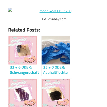
Bild: Pixabay.com
Related Posts:
32 + 6 ODER:
25 + 0 ODER:
Schwangerschaftsupdate
Asphaltflechte
ODER: Wer
später bremst,
ist länger schnell
ODER: Gerade
nochmal
gutgegangen…