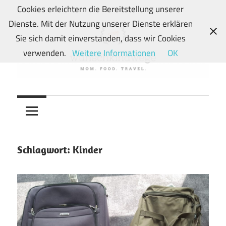
Zum
Cookies erleichtern die Bereitstellung unserer
Inhalt
Dienste. Mit der Nutzung unserer Dienste erklären
springen
Sie sich damit einverstanden, dass wir Cookies
verwenden.
Weitere Informationen
OK
Von
wunschkindwege
Wunschkindern
und
ihren
Wegen:
Schlagwort:
Kinder
Mein
Familien-,
Food-
und
Travelblog