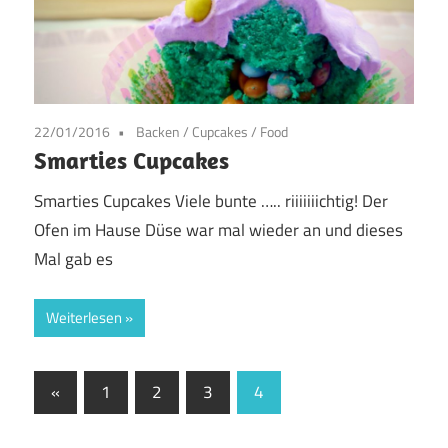
22/01/2016
Backen
/
Cupcakes
/
Food
Smarties Cupcakes
Smarties Cupcakes Viele bunte ….. riiiiiiichtig! Der
Ofen im Hause Düse war mal wieder an und dieses
Mal gab es
Weiterlesen
Seitennummerierung
Vorherige
«
1
2
3
4
Beiträge
der