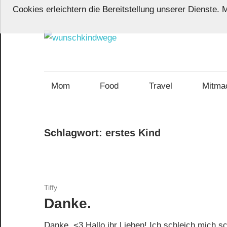
Zum
Cookies erleichtern die Bereitstellung unserer Dienste.
Inhalt
springen
wunschk
Von
Wunschkindern
und
Mom
Food
Travel
Mitma
ihren
Wegen:
Mein
Schlagwort:
erstes Kind
Familien-,
Food-
und
Travelblog
Tiffy
Danke.
Danke. <3 Hallo ihr Lieben! Ich schleich mich s