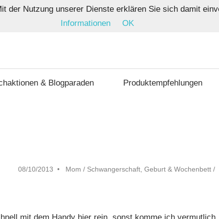
 Mit der Nutzung unserer Dienste erklären Sie sich damit e
Informationen
OK
indwege
chaktionen & Blogparaden
Produktempfehlungen
08/10/2013
Mom
/
Schwangerschaft, Geburt & Wochenbett
/
chnell mit dem Handy hier rein, sonst komme ich vermutlich