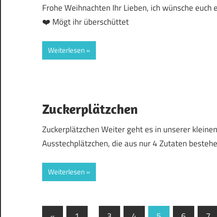
Frohe Weihnachten Ihr Lieben, ich wünsche euch ei
❤️ Mögt ihr überschüttet
Weiterlesen
Zuckerplätzchen
Zuckerplätzchen Weiter geht es in unserer kleine
Ausstechplätzchen, die aus nur 4 Zutaten besteh
Weiterlesen
Seitennummerierung
Vorherige
«
1
…
3
4
5
6
7