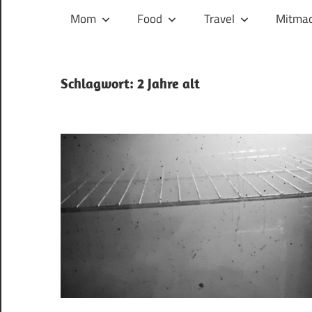
und
Mom
Food
Travel
Mitmac
ihren
Wegen:
Mein
Schlagwort:
2 Jahre alt
Familien-,
Food-
und
Travelblog