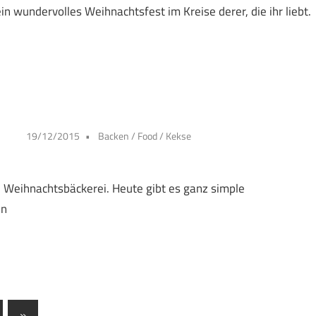
n wundervolles Weihnachtsfest im Kreise derer, die ihr liebt.
19/12/2015
Backen
/
Food
/
Kekse
n Weihnachtsbäckerei. Heute gibt es ganz simple
en
Nächste
»