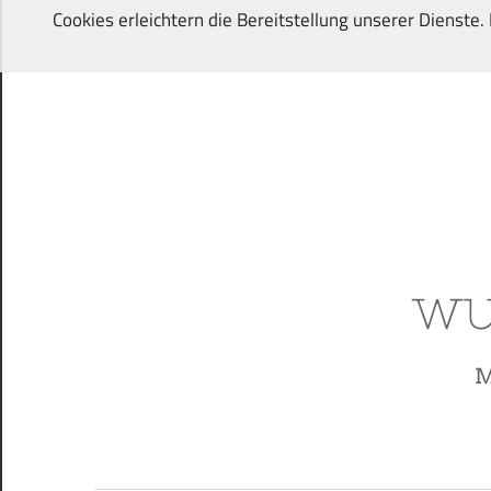
Zum
Cookies erleichtern die Bereitstellung unserer Dienste
Inhalt
springen
Von
Wunschkindern