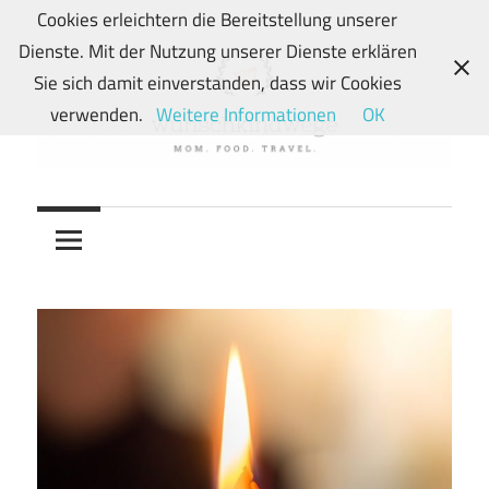
Zum
Cookies erleichtern die Bereitstellung unserer
Inhalt
Dienste. Mit der Nutzung unserer Dienste erklären
springen
Sie sich damit einverstanden, dass wir Cookies
verwenden.
Weitere Informationen
OK
Von
wunschkindwege
Wunschkindern
und
ihren
Wegen:
Mein
Familien-,
Food-
und
Travelblog