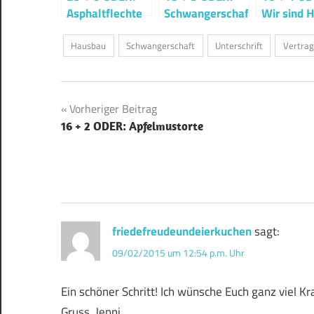
Asphaltflechte
Schwangerschaftsupdate
Wir sind 
ODER: Wer
Haus
später bremst,
Hausbau
Schwangerschaft
Unterschrift
Vertrag
ist länger
schnell ODER:
Gerade nochmal
Beitragsnavigation
Vorheriger Beitrag
gutgegangen…
16 + 2 ODER: Apfelmustorte
friedefreudeundeierkuchen
sagt:
09/02/2015 um 12:54 p.m. Uhr
Ein schöner Schritt! Ich wünsche Euch ganz viel 
Gruss, Jenni