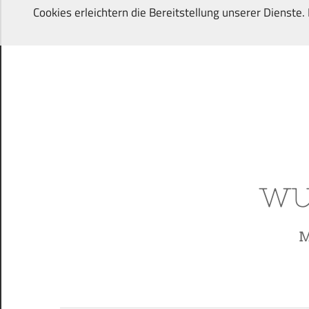
Zum
Cookies erleichtern die Bereitstellung unserer Dienste
Inhalt
springen
Von
Wunschkindern