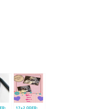
ER:
17+2 ODER: