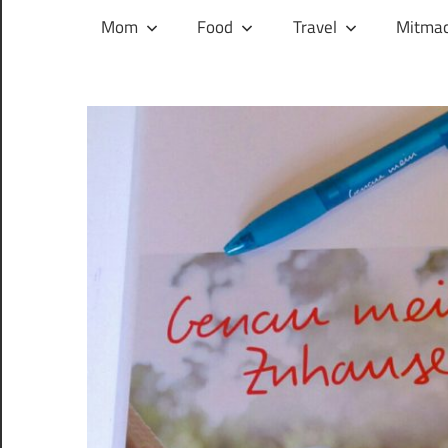
und
Mom
Food
Travel
Mitmac
ihren
Wegen:
Mein
Familien-,
Food-
und
Travelblog