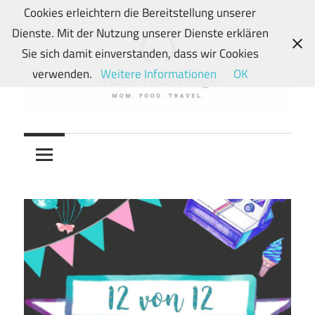
Zum
Cookies erleichtern die Bereitstellung unserer
Inhalt
Dienste. Mit der Nutzung unserer Dienste erklären
springen
Sie sich damit einverstanden, dass wir Cookies
verwenden.
Weitere Informationen
OK
Von
wunschkindwege
Wunschkindern
und
ihren
Wegen:
Mein
Familien-,
Food-
und
Travelblog