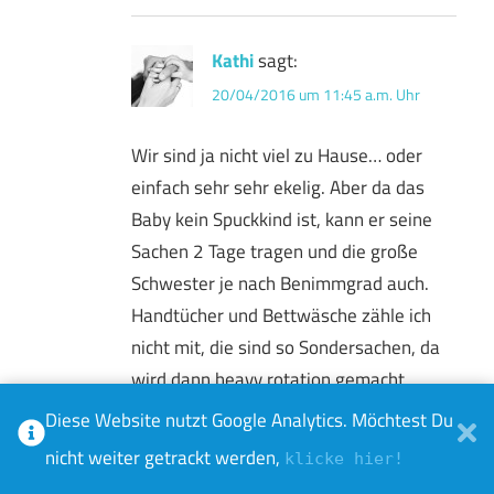
Kathi
sagt:
20/04/2016 um 11:45 a.m. Uhr
Wir sind ja nicht viel zu Hause… oder
einfach sehr sehr ekelig. Aber da das
Baby kein Spuckkind ist, kann er seine
Sachen 2 Tage tragen und die große
Schwester je nach Benimmgrad auch.
Handtücher und Bettwäsche zähle ich
nicht mit, die sind so Sondersachen, da
wird dann heavy rotation gemacht.
Wenn ich die dazurechnete, wären es
Diese Website nutzt Google Analytics. Möchtest Du
sicher eher 4-5 Maschinen.
nicht weiter getrackt werden,
klicke hier!