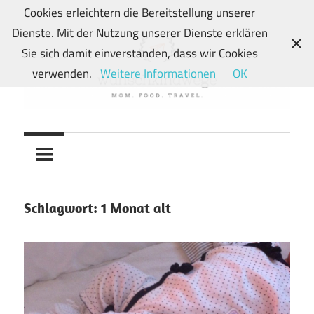
Zum
Cookies erleichtern die Bereitstellung unserer
Inhalt
Dienste. Mit der Nutzung unserer Dienste erklären
springen
Sie sich damit einverstanden, dass wir Cookies
verwenden.
Weitere Informationen
OK
Von
wunschkindwege
Wunschkindern
und
ihren
Wegen:
Schlagwort:
1 Monat alt
Mein
Familien-,
Food-
und
Travelblog