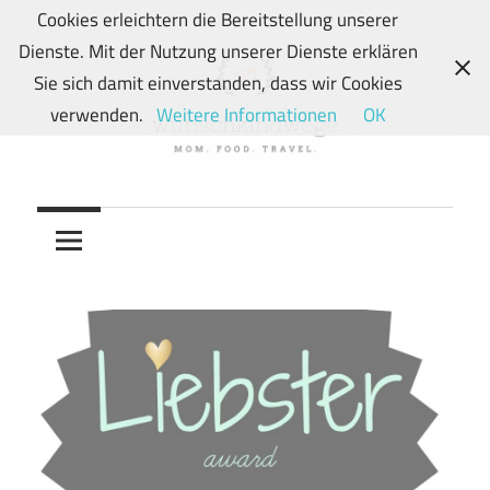
Zum
Cookies erleichtern die Bereitstellung unserer
Inhalt
Dienste. Mit der Nutzung unserer Dienste erklären
springen
Sie sich damit einverstanden, dass wir Cookies
verwenden.
Weitere Informationen
OK
Von
wunschkindwege
Wunschkindern
und
ihren
Wegen:
Mein
Familien-,
Food-
und
Travelblog