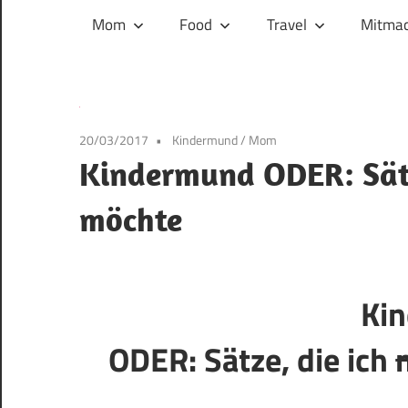
und
Mom
Food
Travel
Mitmac
ihren
Wegen:
Mein
Familien-,
20/03/2017
Kindermund
/
Mom
Food-
Kindermund ODER: Sätze
und
Travelblog
möchte
Ki
ODER: Sätze, die ich