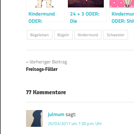
Kindermund
24 + 3 ODER:
Kindermu
ODER:
Die
ODER: Shi
Dickbauch Papa
meistgesagtesten
happens ?
Sätze
Bügeleisen
Bügeln
Kindermund
Schwester
Beitragsnavigation
Vorheriger Beitrag
Freitags-Füller
77 Kommentare
julmum
sagt:
20/03/2017 um 7:30 p.m. Uhr