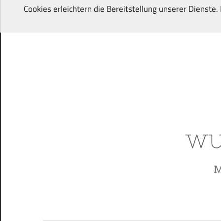
Zum
Cookies erleichtern die Bereitstellung unserer Dienste
Inhalt
springen
Von
Wunschkindern