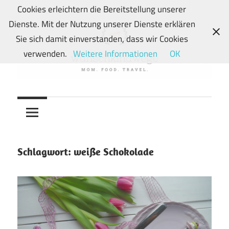
Zum
Cookies erleichtern die Bereitstellung unserer
Inhalt
Dienste. Mit der Nutzung unserer Dienste erklären
springen
Sie sich damit einverstanden, dass wir Cookies
verwenden.
Weitere Informationen
OK
Von
wunschkindwege
Wunschkindern
und
ihren
Wegen:
Schlagwort:
weiße Schokolade
Mein
Familien-,
Food-
und
Travelblog