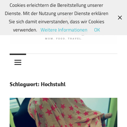
Zum
Cookies erleichtern die Bereitstellung unserer
Inhalt
Dienste. Mit der Nutzung unserer Dienste erklären
springen
Sie sich damit einverstanden, dass wir Cookies
verwenden.
Weitere Informationen
OK
Von
wunschkindwege
Wunschkindern
und
ihren
Wegen:
Schlagwort:
Hochstuhl
Mein
Familien-,
Food-
und
Travelblog