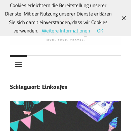
Zum
Cookies erleichtern die Bereitstellung unserer
Inhalt
Dienste. Mit der Nutzung unserer Dienste erklären
springen
Sie sich damit einverstanden, dass wir Cookies
verwenden.
Weitere Informationen
OK
Von
wunschkindwege
Wunschkindern
und
ihren
Wegen:
Schlagwort:
Einkaufen
Mein
Familien-,
Food-
und
Travelblog