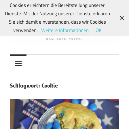
Zum
Cookies erleichtern die Bereitstellung unserer
Inhalt
Dienste. Mit der Nutzung unserer Dienste erklären
springen
Sie sich damit einverstanden, dass wir Cookies
verwenden.
Weitere Informationen
OK
Von
wunschkindwege
Wunschkindern
und
ihren
Wegen:
Schlagwort:
Cookie
Mein
Familien-,
Food-
und
Travelblog