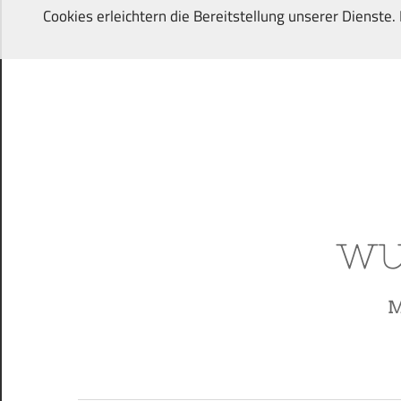
Zum
Cookies erleichtern die Bereitstellung unserer Dienste
Inhalt
springen
Von
Wunschkindern