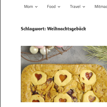
und
Mom
Food
Travel
Mitmac
ihren
Wegen:
Mein
Schlagwort:
Weihnachtsgebäck
Familien-,
Food-
und
Travelblog