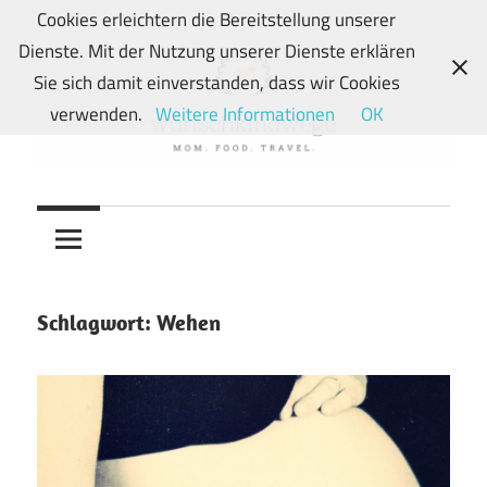
Zum
Cookies erleichtern die Bereitstellung unserer
Inhalt
Dienste. Mit der Nutzung unserer Dienste erklären
springen
Sie sich damit einverstanden, dass wir Cookies
verwenden.
Weitere Informationen
OK
Von
wunschkindwege
Wunschkindern
und
ihren
Wegen:
Schlagwort:
Wehen
Mein
Familien-,
Food-
und
Travelblog