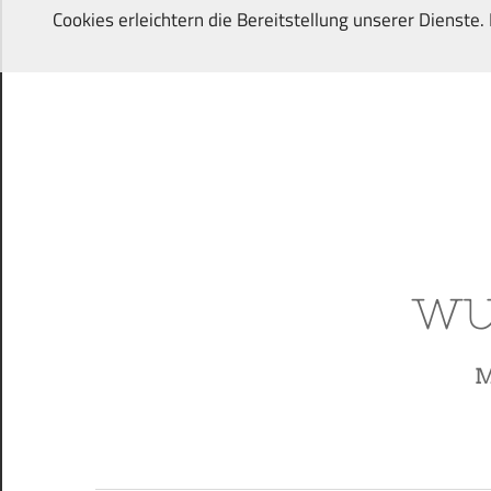
Zum
Cookies erleichtern die Bereitstellung unserer Dienste
Inhalt
springen
Von
Wunschkindern