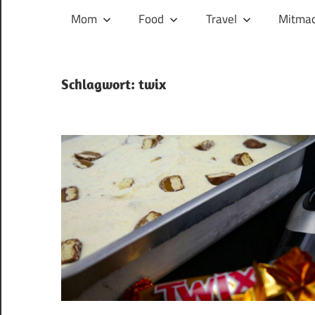
und
Mom
Food
Travel
Mitmac
ihren
Wegen:
Mein
Schlagwort:
twix
Familien-,
Food-
und
Travelblog