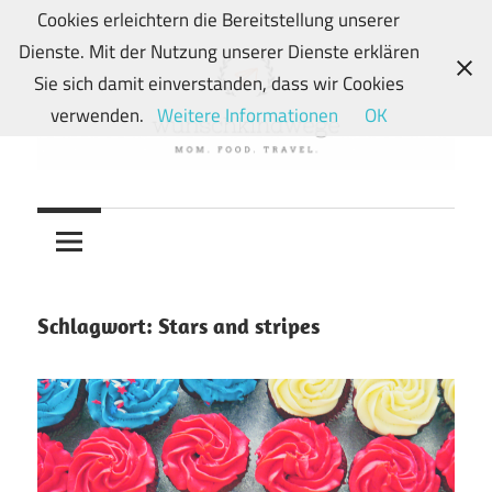
Zum
Cookies erleichtern die Bereitstellung unserer
Inhalt
Dienste. Mit der Nutzung unserer Dienste erklären
springen
Sie sich damit einverstanden, dass wir Cookies
verwenden.
Weitere Informationen
OK
Von
wunschkindwege
Wunschkindern
und
ihren
Wegen:
Schlagwort:
Stars and stripes
Mein
Familien-,
Food-
und
Travelblog