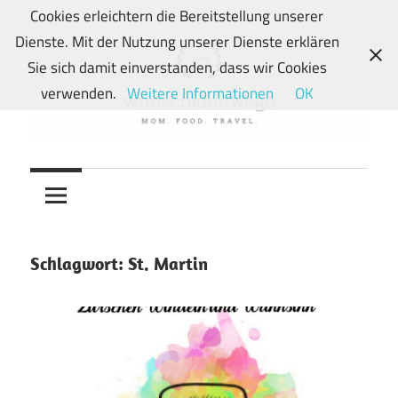
Zum
Cookies erleichtern die Bereitstellung unserer
Inhalt
Dienste. Mit der Nutzung unserer Dienste erklären
springen
Sie sich damit einverstanden, dass wir Cookies
verwenden.
Weitere Informationen
OK
Von
wunschkindwege
Wunschkindern
und
ihren
Wegen:
Schlagwort:
St. Martin
Mein
Familien-,
Food-
und
Travelblog