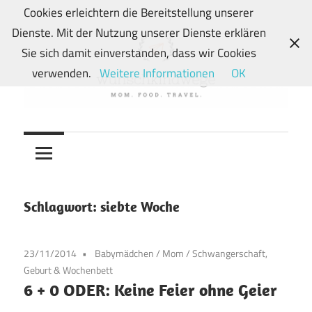
Zum
Cookies erleichtern die Bereitstellung unserer
Inhalt
Dienste. Mit der Nutzung unserer Dienste erklären
springen
Sie sich damit einverstanden, dass wir Cookies
verwenden.
Weitere Informationen
OK
Von
wunschkindwege
Wunschkindern
und
ihren
Wegen:
Schlagwort:
siebte Woche
Mein
Familien-,
23/11/2014
Babymädchen
/
Mom
/
Schwangerschaft,
Food-
Geburt & Wochenbett
und
6 + 0 ODER: Keine Feier ohne Geier
Travelblog