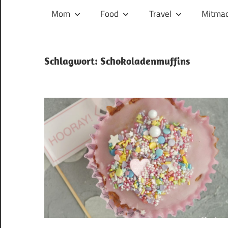
und
Mom
Food
Travel
Mitmac
ihren
Wegen:
Mein
Schlagwort:
Schokoladenmuffins
Familien-,
Food-
und
Travelblog