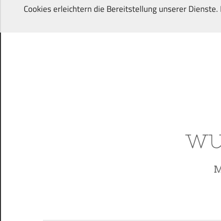
Zum
Cookies erleichtern die Bereitstellung unserer Dienste
Inhalt
springen
Von
Wunschkindern