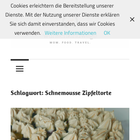
Zum
Cookies erleichtern die Bereitstellung unserer
Inhalt
Dienste. Mit der Nutzung unserer Dienste erklären
springen
Sie sich damit einverstanden, dass wir Cookies
verwenden.
Weitere Informationen
OK
Von
wunschkindwege
Wunschkindern
und
ihren
Wegen:
Schlagwort:
Schnemousse Zipfeltorte
Mein
Familien-,
Food-
und
Travelblog