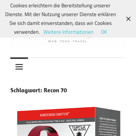
Zum
Cookies erleichtern die Bereitstellung unserer
Inhalt
Dienste. Mit der Nutzung unserer Dienste erklären
springen
Sie sich damit einverstanden, dass wir Cookies
verwenden.
Weitere Informationen
OK
Von
wunschkindwege
Wunschkindern
und
ihren
Wegen:
Schlagwort:
Recon 70
Mein
Familien-,
Food-
und
Travelblog