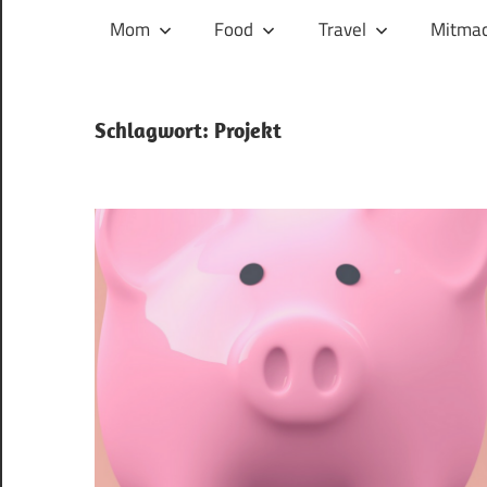
und
Mom
Food
Travel
Mitmac
ihren
Wegen:
Mein
Schlagwort:
Projekt
Familien-,
Food-
und
Travelblog