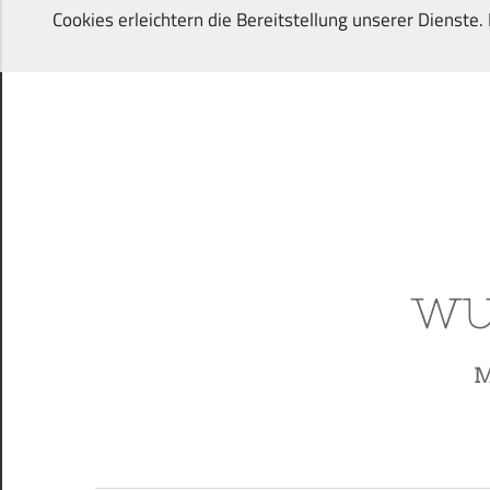
Zum
Cookies erleichtern die Bereitstellung unserer Dienste
Inhalt
springen
Von
Wunschkindern